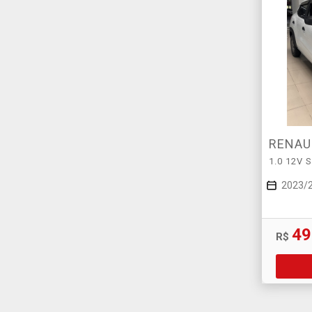
RENAU
1.0 12V
2023/
49
R$