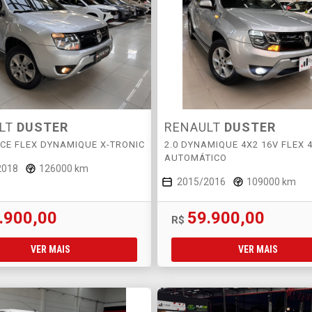
LT
DUSTER
RENAULT
DUSTER
SCE FLEX DYNAMIQUE X-TRONIC
2.0 DYNAMIQUE 4X2 16V FLEX 
AUTOMÁTICO
2018
126000 km
2015/2016
109000 km
.900,00
59.900,00
R$
VER MAIS
VER MAIS