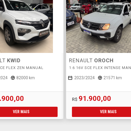
LT
KWID
RENAULT
OROCH
 SCE FLEX ZEN MANUAL
1.6 16V SCE FLEX INTENSE MA
2024
82000 km
2023/2024
21571 km
.900,00
91.900,00
R$
VER MAIS
VER MAIS