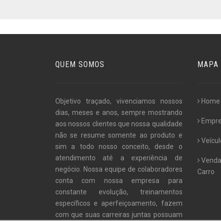
QUEM SOMOS
MAPA 
Objetivo traçado, vivenciamos nossos
Home
dias, meses e anos, sempre mostrando
Empr
aos nossos clientes que nossa qualidade
não se resume somente ao produto e
Veícul
sim a todo nosso conceito, desde o
atendimento até a experiência de
Venda
negócio. Nossa equipe de colaboradores
Carro
conta com nossa empresa para
constante evolução, treinamentos
específicos e aperfeiçoamento, fazem
com que suas carreiras juntas possuam