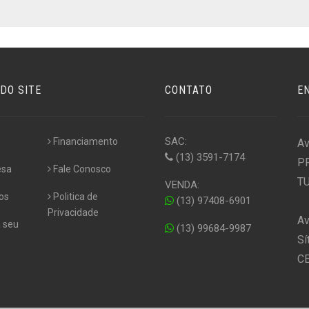
DO SITE
CONTATO
E
SAC:
Financiamento
Av
(13) 3591-7174
P
esa
Fale Conosco
TU
VENDA:
os
Politica de
(13) 97408-6901
Privacidade
Av
 seu
(13) 99684-9987
Sí
CE