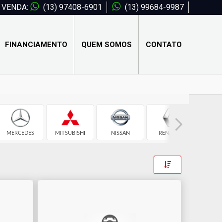
VENDA:
(13) 97408-6901
(13) 99684-9987
FINANCIAMENTO
QUEM SOMOS
CONTATO
MERCEDES
MITSUBISHI
NISSAN
RENAULT
TOY
Toggle Dropdow