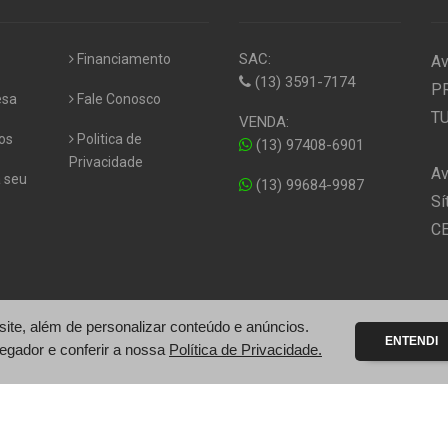
SAC:
Financiamento
Av
(13) 3591-7174
P
esa
Fale Conosco
TU
VENDA:
os
Politica de
(13) 97408-6901
Privacidade
Av
 seu
(13) 99684-9987
Sí
CE
te, além de personalizar conteúdo e anúncios.
ENTENDI
egador e conferir a nossa
Política de Privacidade.