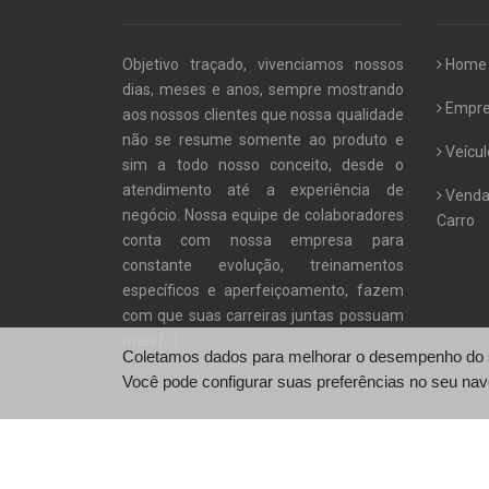
Objetivo traçado, vivenciamos nossos
Home
dias, meses e anos, sempre mostrando
Empr
aos nossos clientes que nossa qualidade
não se resume somente ao produto e
Veícul
sim a todo nosso conceito, desde o
atendimento até a experiência de
Venda
negócio. Nossa equipe de colaboradores
Carro
conta com nossa empresa para
constante evolução, treinamentos
específicos e aperfeiçoamento, fazem
com que suas carreiras juntas possuam
mais
[...]
Coletamos dados para melhorar o desempenho do si
Você pode configurar suas preferências no seu nav
© Recar - http://recarautomarcas.com.br/