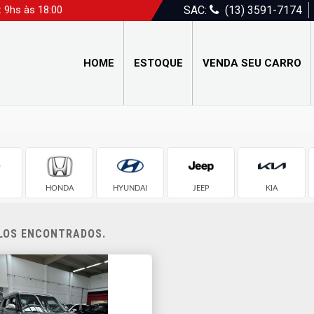
: 9hs às 18:00
SAC:
(13) 3591-7174
HOME
ESTOQUE
VENDA SEU CARRO
HONDA
HYUNDAI
JEEP
KIA
ULOS ENCONTRADOS.