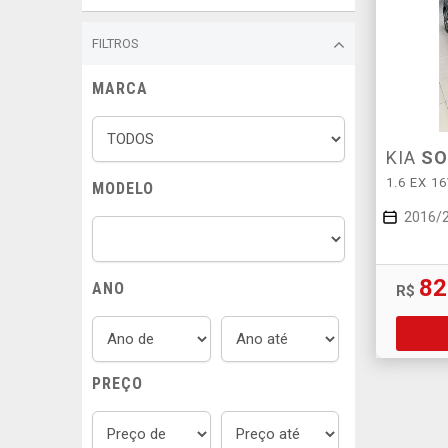
FILTROS
MARCA
KIA
SO
1.6 EX 1
MODELO
2016/
82
ANO
R$
PREÇO