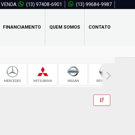
VENDA:
(13) 97408-6901
(13) 99684-9987
FINANCIAMENTO
QUEM SOMOS
CONTATO
MERCEDES
MITSUBISHI
NISSAN
RENAULT
TOY
Toggle Dropdow